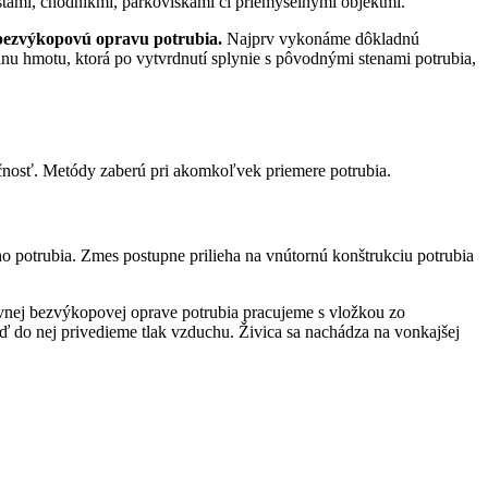
estami, chodníkmi, parkoviskami či priemyselnými objektmi.
bezvýkopovú opravu potrubia.
Najprv vykonáme dôkladnú
u hmotu, ktorá po vytvrdnutí splynie s pôvodnými stenami potrubia,
čnosť. Metódy zaberú pri akomkoľvek priemere potrubia.
potrubia. Zmes postupne prilieha na vnútornú konštrukciu potrubia
ívnej bezvýkopovej oprave potrubia pracujeme s vložkou zo
ď do nej privedieme tlak vzduchu. Živica sa nachádza na vonkajšej