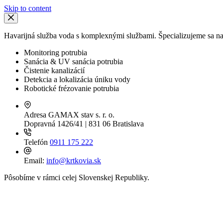
Skip to content
Havarijná služba voda s komplexnými službami. Špecializujeme sa na 
Monitoring potrubia
Sanácia & UV sanácia potrubia
Čistenie kanalizácií
Detekcia a lokalizácia úniku vody
Robotické frézovanie potrubia
Adresa
GAMAX stav s. r. o.
Dopravná 1426/41 | 831 06 Bratislava
Telefón
0911 175 222
Email:
info@krtkovia.sk
Pôsobíme v rámci celej Slovenskej Republiky.