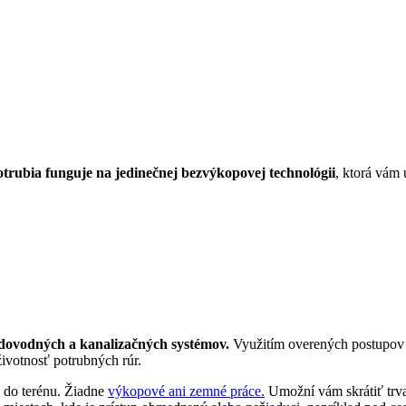
trubia funguje na jedinečnej bezvýkopovej technológii
, ktorá vám 
odovodných a kanalizačných systémov.
Využitím overených postupov a
životnosť potrubných rúr.
y do terénu. Žiadne
výkopové ani zemné práce.
Umožní vám skrátiť trv