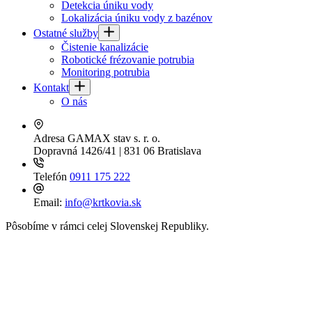
Detekcia úniku vody
Lokalizácia úniku vody z bazénov
Ostatné služby
Čistenie kanalizácie
Robotické frézovanie potrubia
Monitoring potrubia
Kontakt
O nás
Adresa
GAMAX stav s. r. o.
Dopravná 1426/41 | 831 06 Bratislava
Telefón
0911 175 222
Email:
info@krtkovia.sk
Pôsobíme v rámci celej Slovenskej Republiky.