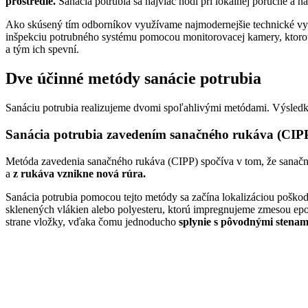
prostredie.
Sanácia potrubia sa najviac hodí pri lokálnej poruche a 
Ako skúsený tím odborníkov využívame najmodernejšie technické vyb
inšpekciu potrubného systému pomocou monitorovacej kamery, ktorou 
a tým ich spevní.
Dve účinné metódy sanácie potrubia
Sanáciu potrubia realizujeme dvomi spoľahlivými metódami. Výsledk
Sanácia potrubia zavedením sanačného rukáva (CIP
Metóda zavedenia sanačného rukáva (CIPP) spočíva v tom, že sanačn
a
z rukáva vznikne nová rúra.
Sanácia potrubia pomocou tejto metódy sa začína lokalizáciou poško
sklenených vlákien alebo polyesteru, ktorú impregnujeme zmesou epox
strane vložky, vďaka čomu jednoducho
splynie s pôvodnými stenami