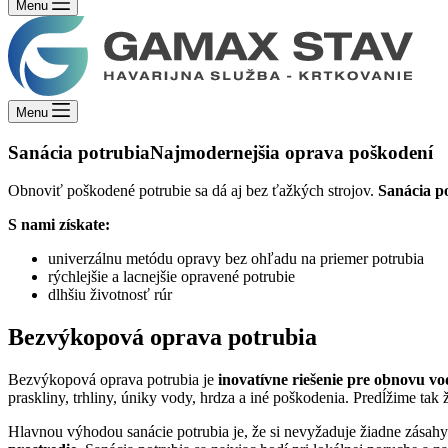
Menu
Menu
Sanácia potrubia
Najmodernejšia oprava poškodení
Obnoviť poškodené potrubie sa dá aj bez ťažkých strojov.
Sanácia po
S nami získate:
univerzálnu metódu opravy bez ohľadu na priemer potrubia
rýchlejšie a lacnejšie opravené potrubie
dlhšiu životnosť rúr
Bezvýkopová oprava potrubia
Bezvýkopová oprava potrubia je
inovatívne riešenie pre obnovu v
praskliny, trhliny, úniky vody, hrdza a iné poškodenia. Predĺžime tak 
Hlavnou výhodou sanácie potrubia je, že si nevyžaduje žiadne zásah