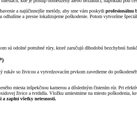
na miestach, kde je prístup obmedzený alebo nežiaduci, napríklad pod c
avenie a najúčinnejšie metódy, aby sme vám poskytli
profesionálnu 
odhalíme a presne lokalizujeme poškodenie. Potom vytvoríme špeciáln
om sú odolné potrubné rúry, ktoré zaručujú dlhodobú bezchybnú funk
P)
ý rukáv so živicou a vytvrdzovacím prvkom zavedieme do poškodeného 
deného miesta inšpekčnou kamerou a dôsledným čistením rúr. Pri efekt
idovej živice a tvrdidla. Vložku umiestnime na miesto poškodenia, ke
 a zaplní všetky netesnosti.