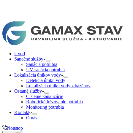
Úvod
Sanačné služby
Sanácia potrubia
UV sanácia potrubia
Lokalizácia únikov vody
Detekcia úniku vody
Lokalizácia úniku vody z bazénov
Ostatné služby
Čistenie kanalizácie
Robotické frézovanie potrubia
Monitoring potrubia
Kontakt
O nás
Nonstop