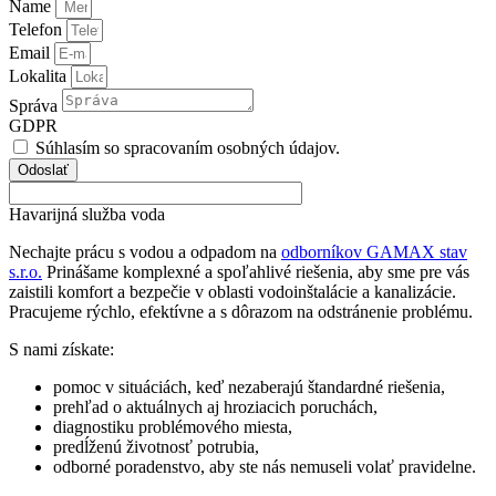
Name
Telefon
Email
Lokalita
Správa
GDPR
Súhlasím so spracovaním osobných údajov.
Odoslať
Havarijná služba voda
Nechajte prácu s vodou a odpadom na
odborníkov GAMAX stav
s.r.o.
Prinášame komplexné a spoľahlivé riešenia, aby sme pre vás
zaistili komfort a bezpečie v oblasti vodoinštalácie a kanalizácie.
Pracujeme rýchlo, efektívne a s dôrazom na odstránenie problému.
S nami získate:
pomoc v situáciách, keď nezaberajú štandardné riešenia,
prehľad o aktuálnych aj hroziacich poruchách,
diagnostiku problémového miesta,
predĺženú životnosť potrubia,
odborné poradenstvo, aby ste nás nemuseli volať pravidelne.