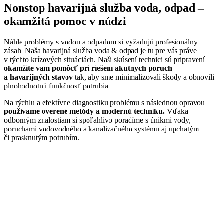
Nonstop havarijná služba voda, odpad –
okamžitá pomoc v núdzi
Náhle problémy s vodou a odpadom si vyžadujú profesionálny
zásah. Naša havarijná služba voda & odpad je tu pre vás práve
v týchto krízových situáciách. Naši skúsení technici sú pripravení
okamžite vám pomôcť pri riešení akútnych porúch
a havarijných stavov
tak, aby sme minimalizovali škody a obnovili
plnohodnotnú funkčnosť potrubia.
Na rýchlu a efektívne diagnostiku problému s následnou opravou
používame overené metódy a modernú techniku.
Vďaka
odborným znalostiam si spoľahlivo poradíme s únikmi vody,
poruchami vodovodného a kanalizačného systému aj upchatým
či prasknutým potrubím.