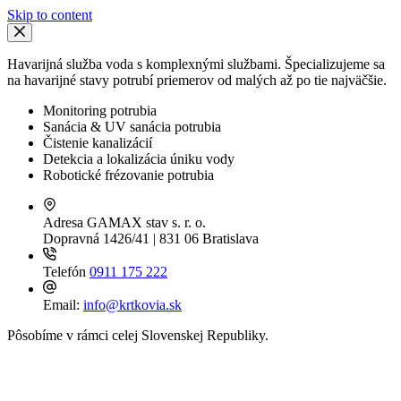
Skip to content
Havarijná služba voda s komplexnými službami. Špecializujeme sa
na havarijné stavy potrubí priemerov od malých až po tie najväčšie.
Monitoring potrubia
Sanácia & UV sanácia potrubia
Čistenie kanalizácií
Detekcia a lokalizácia úniku vody
Robotické frézovanie potrubia
Adresa
GAMAX stav s. r. o.
Dopravná 1426/41 | 831 06 Bratislava
Telefón
0911 175 222
Email:
info@krtkovia.sk
Pôsobíme v rámci celej Slovenskej Republiky.