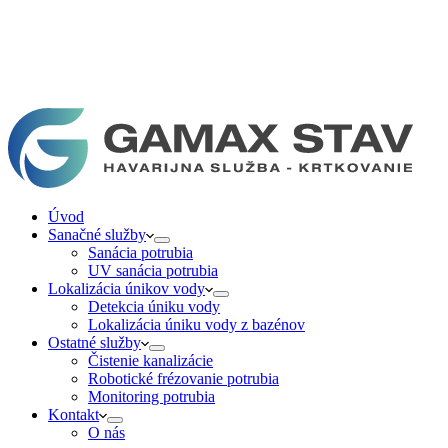
Úvod
Sanačné služby
Sanácia potrubia
UV sanácia potrubia
Lokalizácia únikov vody
Detekcia úniku vody
Lokalizácia úniku vody z bazénov
Ostatné služby
Čistenie kanalizácie
Robotické frézovanie potrubia
Monitoring potrubia
Kontakt
O nás