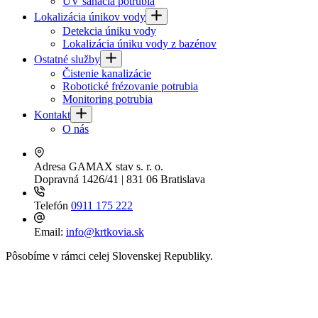
UV sanácia potrubia
Lokalizácia únikov vody
Detekcia úniku vody
Lokalizácia úniku vody z bazénov
Ostatné služby
Čistenie kanalizácie
Robotické frézovanie potrubia
Monitoring potrubia
Kontakt
O nás
Adresa
GAMAX stav s. r. o.
Dopravná 1426/41 | 831 06 Bratislava
Telefón
0911 175 222
Email:
info@krtkovia.sk
Pôsobíme v rámci celej Slovenskej Republiky.