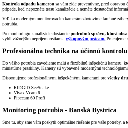
Kontrola odpadu kamerou
sa vám zíde preventívne, pred opravou či 
prípade, keď nepoznáte trasu kanalizácie a nemáte dostatočné informáci
Vďaka moderným monitorovacím kamerám zhotovíme farebné zábery v
potrubia.
Po monitoringu kanalizácie dostanete
podrobnú správu, ktorá obs
vyhli vážnejším nepríjemnostiam a
výkopovým prácam.
Pracujeme r
Profesionálna technika na účinnú kontrolu
Do vášho potrubia zavedieme malú a flexibilnú inšpekčnú kameru, ktor
miniatúrne praskliny. Kamery sú vybavené modernými technológiam
Disponujeme profesionálnymi inšpekčnými kamerami pre
všetky dr
RIDGID SeeSnake
Vivax Vcam 6
Pipecam 60 Profi
Monitoring potrubia - Banská Bystrica
Sme tu, aby sme vám poskytli optimálne riešenie pre vaše potreby, a 