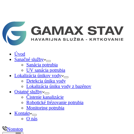
Úvod
Sanačné služby
Sanácia potrubia
UV sanácia potrubia
Lokalizácia únikov vody
Detekcia úniku vody
Lokalizácia úniku vody z bazénov
Ostatné služby
Čistenie kanalizácie
Robotické frézovanie potrubia
Monitoring potrubia
Kontakt
O nás
Nonstop