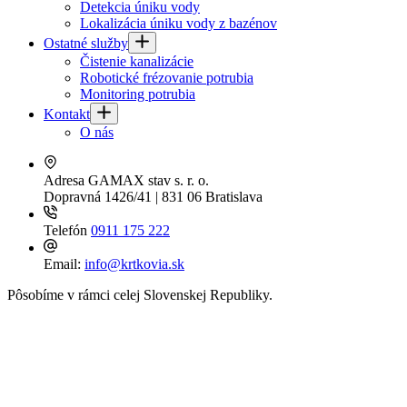
Detekcia úniku vody
Lokalizácia úniku vody z bazénov
Ostatné služby
Čistenie kanalizácie
Robotické frézovanie potrubia
Monitoring potrubia
Kontakt
O nás
Adresa
GAMAX stav s. r. o.
Dopravná 1426/41 | 831 06 Bratislava
Telefón
0911 175 222
Email:
info@krtkovia.sk
Pôsobíme v rámci celej Slovenskej Republiky.