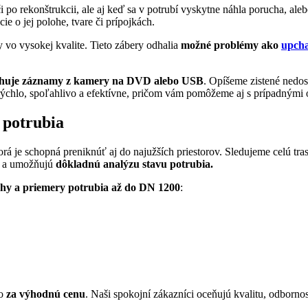
po rekonštrukcii, ale aj keď sa v potrubí vyskytne náhla porucha, alebo
e o jej polohe, tvare či prípojkách.
o vysokej kvalite. Tieto zábery odhalia
možné problémy ako
upcha
ahuje záznamy z kamery na DVD alebo USB
. Opíšeme zistené nedos
ýchlo, spoľahlivo a efektívne, pričom vám pomôžeme aj s prípadnými o
 potrubia
á je schopná preniknúť aj do najužších priestorov. Sledujeme celú tras
i a umožňujú
dôkladnú analýzu stavu potrubia.
uhy a priemery potrubia až do DN 1200
:
to
za výhodnú cenu
. Naši spokojní zákazníci oceňujú kvalitu, odborno