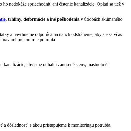
 ho nedokáže spriechodniť ani čistenie kanalizácie. Oplatí sa tiež v
tie
, trhliny, deformácie a iné poškodenia
v útrobách skúmaného
tatky a navrhneme odporúčania na ich odstránenie, aby ste sa včas
pravami po kontrole potrubia.
u kanalizácie, aby sme odhalili zanesené steny, mastnotu či
sť a dôslednosť, s akou pristupujeme k monitoringu potrubia.