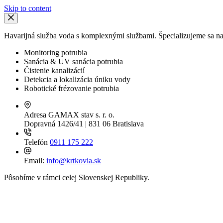
Skip to content
Havarijná služba voda s komplexnými službami. Špecializujeme sa na 
Monitoring potrubia
Sanácia & UV sanácia potrubia
Čistenie kanalizácií
Detekcia a lokalizácia úniku vody
Robotické frézovanie potrubia
Adresa
GAMAX stav s. r. o.
Dopravná 1426/41 | 831 06 Bratislava
Telefón
0911 175 222
Email:
info@krtkovia.sk
Pôsobíme v rámci celej Slovenskej Republiky.